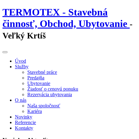
TERMOTEX - Stavebná
činnosť, Obchod, Ubytovanie
-
Veľký Krtíš
Úvod
Služby
Stavebné práce
Predajňa
Ubytovanie
Žiadosť o cenovú ponuku
Rezervácia ubytovania
O nás
Naša spoločnosť
Kariéra
Novinky
Referencie
Kontakty